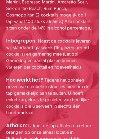
Martini, Espresso Martini, Amaretto Sour,
Sex on the Beach, Rum Punch,
Cosmopolitan (2 cocktails mogelijk op 1
tap vanaf 100 stuks afname.) Alle cocktails
zitten onder de 14% in alcohol percentage.
Inbegrepen:
Naast de cocktails leveren
wij standaard glaswerk (16 glazen per 50
cocktails) en garnering mee (Let op!
Garnering en aantal glazen kunnen
variëren per cocktail en hoeveelheid.)
Hoe werkt het?
Tijdens het ophalen
geven we u enkele instructies mee om de
tap gemakkelijk aan te sluiten. U hoeft
enkel zorgeloos te genieten van heerlijke
cocktails die u serveert in slechts één
handomdraai.
Afhalen:
U kunt de tap afhalen en retour
brengen op onze
afhaal locatie in
Rotterdam. Vink deze optie aan bij je